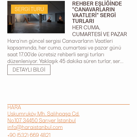
REHBER EŞLIĞINDE
SERGI TURU
"CANAVARLARIN
VAATLERI" SERGI
TURLARI
HER CUMA,
CUMARTESI VE PAZAR
Hara’nın güncel sergisi Canavarların Vaatleri
kapsamında, her cuma, cumartesi ve pazar günü
saat 17.00’de ücretsiz rehberli sergi turları
düzenleniyor. Yaklaşık 45 dakika süren turlar, ser...
DETAYLI BILGI
HARA
Uskumruköy Mh. Salihpaşa Cd.
No.107 34450 Sarıyer İstanbul
info@haraistanbul.com
+90 (532) 669 4821