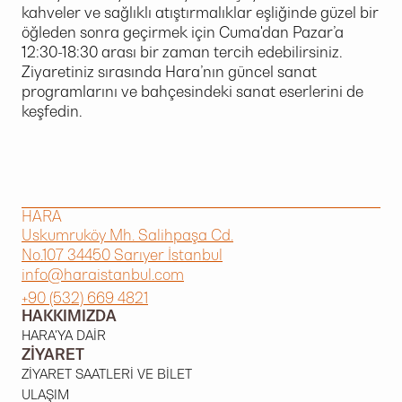
kahveler ve sağlıklı atıştırmalıklar eşliğinde güzel bir
öğleden sonra geçirmek için Cuma'dan Pazar’a
12:30-18:30 arası bir zaman tercih edebilirsiniz.
Ziyaretiniz sırasında Hara’nın güncel sanat
programlarını ve bahçesindeki sanat eserlerini de
keşfedin.
HARA
Uskumruköy Mh. Salihpaşa Cd.
No.107 34450 Sarıyer İstanbul
info@haraistanbul.com
+90 (532) 669 4821
HAKKIMIZDA
HARA'YA DAIR
ZIYARET
ZIYARET SAATLERI VE BILET
ULAŞIM