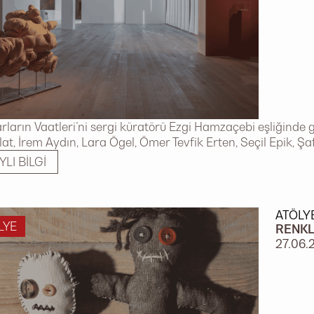
ların Vaatleri’ni sergi küratörü Ezgi Hamzaçebi eşliğinde g
olat, İrem Aydın, Lara Ögel, Ömer Tevfik Erten, Seçil Epik, Ş
YLI BILGI
ATÖLY
LYE
RENKL
27.06.