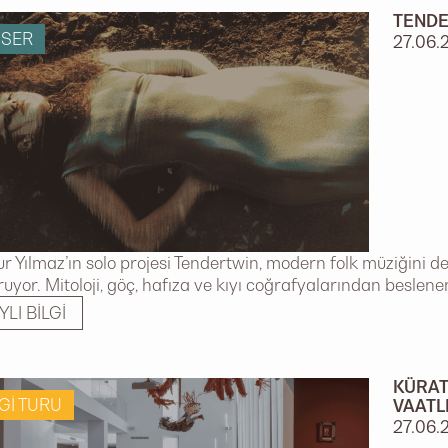
TENDE
SER
27.06.
ur Yılmaz’ın solo projesi Tendertwin, modern folk müziğini d
ruyor. Mitoloji, göç, hafıza ve kıyı coğrafyalarından beslene
YLI BILGI
KÜRAT
GI TURU
VAATL
27.06.