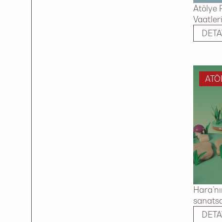
Atölye 
Vaatler
DETA
ATÖ
Hara’nı
sanatsal
DETA