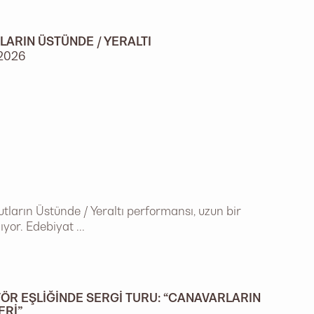
LARIN ÜSTÜNDE / YERALTI
2026
tların Üstünde / Yeraltı performansı, uzun bir
yor. Edebiyat ...
ÖR EŞLIĞINDE SERGI TURU: “CANAVARLARIN
ERI”