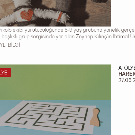
Pikolo ekibi yürütücülüğünde 6-9 yaş grubuna yönelik gerç
i başlıklı grup sergisinde yer alan Zeynep Kılınç’ın İhtimal Ü
YLI BILGI
ATÖLY
LYE
HAREK
27.06.