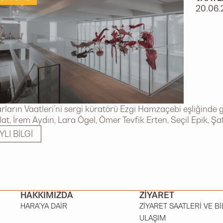
20.06.
ların Vaatleri’ni sergi küratörü Ezgi Hamzaçebi eşliğinde g
olat, İrem Aydın, Lara Ögel, Ömer Tevfik Erten, Seçil Epik, Ş
YLI BILGI
HAKKIMIZDA
ZIYARET
HARA'YA DAIR
ZIYARET SAATLERI VE BI
ULAŞIM