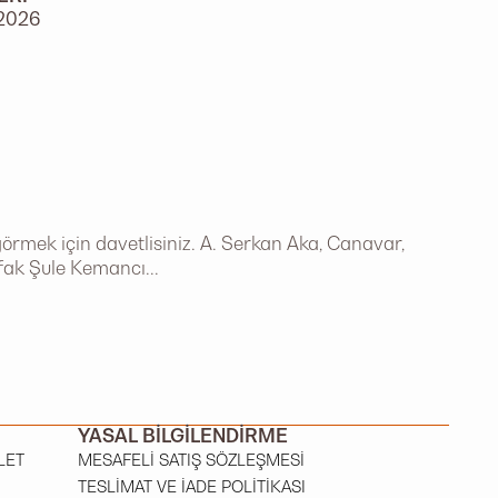
2026
örmek için davetlisiniz. A. Serkan Aka, Canavar,
afak Şule Kemancı...
YASAL BILGILENDIRME
LET
MESAFELI SATIŞ SÖZLEŞMESI
TESLIMAT VE İADE POLITIKASI