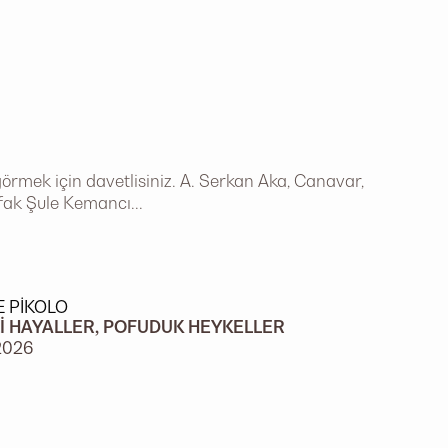
örmek için davetlisiniz. A. Serkan Aka, Canavar,
afak Şule Kemancı...
E PIKOLO
I HAYALLER, POFUDUK HEYKELLER
2026