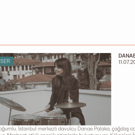
DANAE
SER
11.07.
oğumlu, İstanbul merkezli davulcu Danae Palaka, çağdaş caz