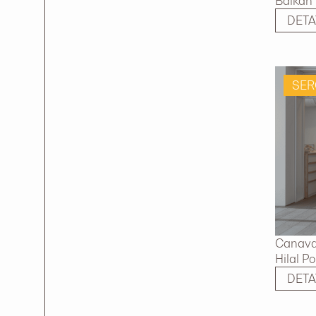
Balkan v
DETA
SER
Canavar
Hilal P
DETA