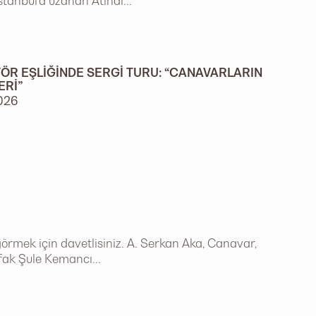
stanbul’a uzanan Atinal...
ÖR EŞLIĞINDE SERGI TURU: “CANAVARLARIN
ERI”
2026
örmek için davetlisiniz. A. Serkan Aka, Canavar,
afak Şule Kemancı...