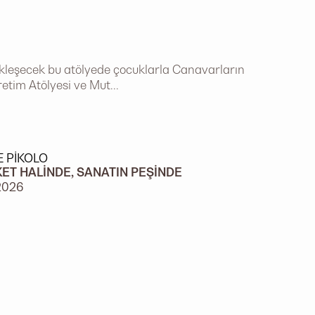
ekleşecek bu atölyede çocuklarla Canavarların
retim Atölyesi ve Mut...
E PIKOLO
ET HALINDE, SANATIN PEŞINDE
2026