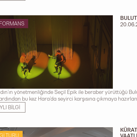
BULUT
RFORMANS
20.06.
dın’ın yönetmenliğinde Seçil Epik ile beraber yürüttüğü Bulu
ardından bu kez Hara’da seyirci karşısına çıkmaya hazırlanı
YLI BILGI
KÜRAT
GI TURU
VAATL