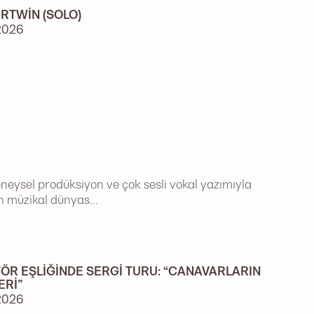
RTWIN (SOLO)
2026
eneysel prodüksiyon ve çok sesli vokal yazımıyla
n müzikal dünyas...
ÖR EŞLIĞINDE SERGI TURU: “CANAVARLARIN
ERI”
2026