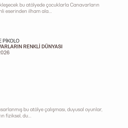
ekleşecek bu atölyede çocuklarla Canavarların
li eserinden ilham ala...
E PIKOLO
ARLARIN RENKLI DÜNYASI
2026
asarlanmış bu atölye çalışması, duyusal oyunlar,
 fiziksel, du...