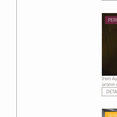
PE
İrem Ay
aranın 
DETA
SER