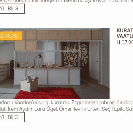
e Afrobeat etkili enerjik ritimlerle buluşturuyor. Kökenleri İ
YLI BILGI
KÜRAT
GI TURU
VAATL
11.07.
ların Vaatleri’ni sergi küratörü Ezgi Hamzaçebi eşliğinde g
olat, İrem Aydın, Lara Ögel, Ömer Tevfik Erten, Seçil Epik, Ş
YLI BILGI