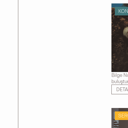
KON
Bilge N
buluştu
DETA
SER