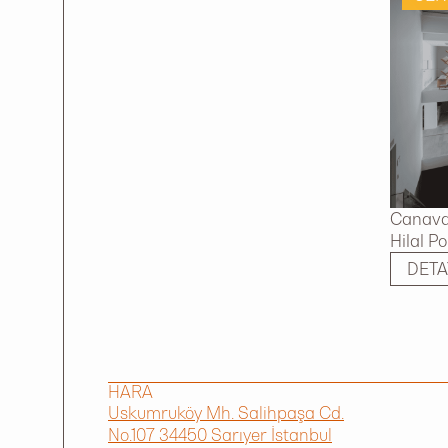
Canavar
Hilal P
DETA
HARA
Uskumruköy Mh. Salihpaşa Cd.
No.107 34450 Sarıyer İstanbul