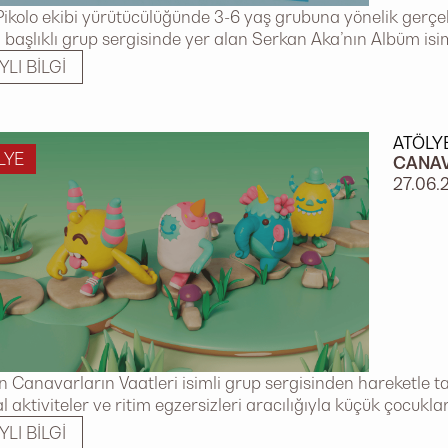
Pikolo ekibi yürütücülüğünde 3-6 yaş grubuna yönelik gerç
i başlıklı grup sergisinde yer alan Serkan Aka’nın Albüm isim
YLI BILGI
ATÖLY
LYE
CANAV
27.06.
n Canavarların Vaatleri isimli grup sergisinden hareketle t
 aktiviteler ve ritim egzersizleri aracılığıyla küçük çocukların
YLI BILGI