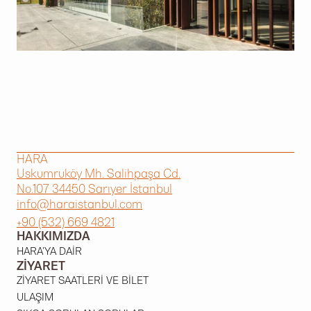
HARA
Uskumruköy Mh. Salihpaşa Cd.
No.107 34450 Sarıyer İstanbul
info@haraistanbul.com
+90 (532) 669 4821
HAKKIMIZDA
HARA'YA DAIR
ZIYARET
ZIYARET SAATLERI VE BILET
ULAŞIM