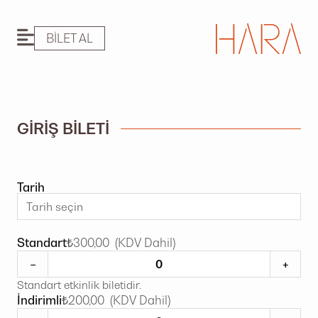
BILET AL
GIRIŞ BILETI
Tarih
Standart
₺300,00 (KDV Dahil)
−
+
Standart etkinlik biletidir.
İndirimli
₺200,00 (KDV Dahil)