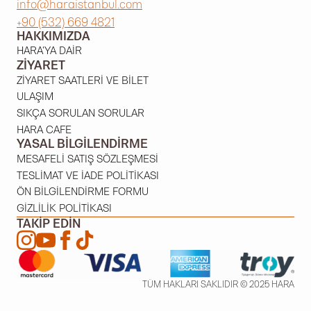
info@haraistanbul.com
+90 (532) 669 4821
HAKKIMIZDA
HARA'YA DAIR
ZIYARET
ZIYARET SAATLERI VE BILET
ULAŞIM
SIKÇA SORULAN SORULAR
HARA CAFE
YASAL BILGILENDIRME
MESAFELI SATIŞ SÖZLEŞMESI
TESLIMAT VE İADE POLITIKASI
ÖN BILGILENDIRME FORMU
GIZLILIK POLITIKASI
TAKIP EDIN
TÜM HAKLARI SAKLIDIR © 2025 HARA