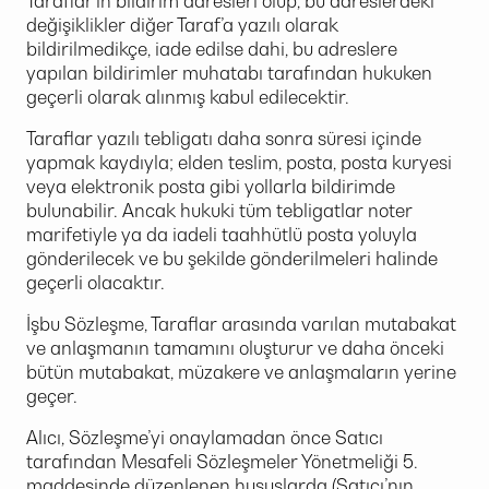
Taraflar’ın bildirim adresleri olup, bu adreslerdeki
değişiklikler diğer Taraf’a yazılı olarak
bildirilmedikçe, iade edilse dahi, bu adreslere
yapılan bildirimler muhatabı tarafından hukuken
geçerli olarak alınmış kabul edilecektir.
Taraflar yazılı tebligatı daha sonra süresi içinde
yapmak kaydıyla; elden teslim, posta, posta kuryesi
veya elektronik posta gibi yollarla bildirimde
bulunabilir. Ancak hukuki tüm tebligatlar noter
marifetiyle ya da iadeli taahhütlü posta yoluyla
gönderilecek ve bu şekilde gönderilmeleri halinde
geçerli olacaktır.
İşbu Sözleşme, Taraflar arasında varılan mutabakat
ve anlaşmanın tamamını oluşturur ve daha önceki
bütün mutabakat, müzakere ve anlaşmaların yerine
geçer.
Alıcı, Sözleşme’yi onaylamadan önce Satıcı
tarafından Mesafeli Sözleşmeler Yönetmeliği 5.
maddesinde düzenlenen hususlarda (Satıcı’nın