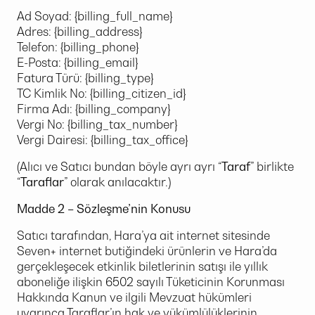
Ad Soyad: {billing_full_name}
Adres: {billing_address}
Telefon: {billing_phone}
E-Posta: {billing_email}
Fatura Türü: {billing_type}
TC Kimlik No: {billing_citizen_id}
Firma Adı: {billing_company}
Vergi No: {billing_tax_number}
Vergi Dairesi: {billing_tax_office}
(Alıcı ve Satıcı bundan böyle ayrı ayrı “
Taraf
” birlikte
“
Taraflar
” olarak anılacaktır.)
Madde 2 – Sözleşme’nin Konusu
Satıcı tarafından, Hara’ya ait internet sitesinde
Seven+ internet butiğindeki ürünlerin ve Hara’da
gerçekleşecek etkinlik biletlerinin satışı ile yıllık
aboneliğe ilişkin 6502 sayılı Tüketicinin Korunması
Hakkında Kanun ve ilgili Mevzuat hükümleri
uyarınca Taraflar’ın hak ve yükümlülüklerinin