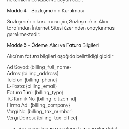
Madde 4
– Sözleşme’nin Kurulması
Sözleşme’nin kurulması için, Sözleşme’nin Alıcı
tarafından İnternet Sitesi üzerinden onaylanması
gerekmektedir.
Madde 5 – Ödeme, Alıcı ve Fatura Bilgileri
Alıcı’nın fatura bilgileri aşağıda belirtildiği gibidir:
Ad Soyad: {billing_full_name}
Adres: {billing_address}
Telefon: {billing_phone}
E-Posta: {billing_email}
Fatura Türü: {billing_type}
TC Kimlik No: {billing_citizen_id}
Firma Adı: {billing_company}
Vergi No: {billing_tax_number}
Vergi Dairesi: {billing_tax_office}
Sözleşme konusu ürünlerin tüm vergiler dahil