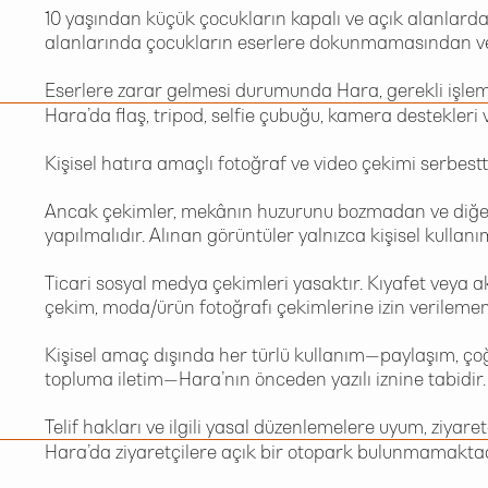
10 yaşından küçük çocukların kapalı ve açık alanlarda
alanlarında çocukların eserlere dokunmamasından vel
Eserlere zarar gelmesi durumunda Hara, gerekli işleml
Hara’da flaş, tripod, selfie çubuğu, kamera destekleri
Kişisel hatıra amaçlı fotoğraf ve video çekimi serbestti
Ancak çekimler, mekânın huzurunu bozmadan ve diğer 
yapılmalıdır. Alınan görüntüler yalnızca kişisel kullanım
Ticari sosyal medya çekimleri yasaktır. Kıyafet veya ak
çekim, moda/ürün fotoğrafı çekimlerine izin verileme
Kişisel amaç dışında her türlü kullanım—paylaşım, çoğa
topluma iletim—Hara’nın önceden yazılı iznine tabidir.
Telif hakları ve ilgili yasal düzenlemelere uyum, ziyar
Hara’da ziyaretçilere açık bir otopark bulunmamaktad