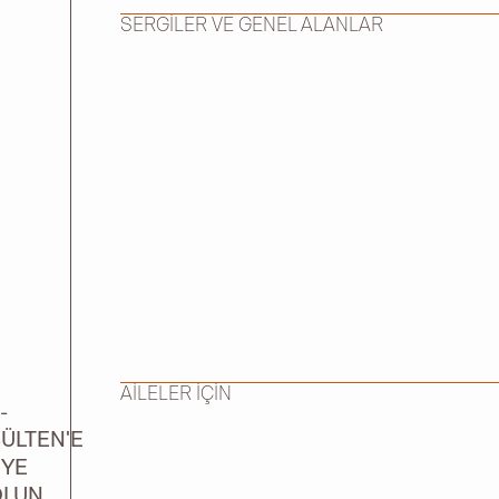
SERGİLER VE GENEL ALANLAR
AİLELER İÇİN
-
ÜLTEN'E
ÜYE
OLUN