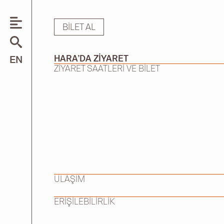
BILET AL
Search
HARA’DA ZİYARET
EN
for:
ZİYARET SAATLERİ VE BİLET
ULAŞIM
ERİŞİLEBİLİRLİK