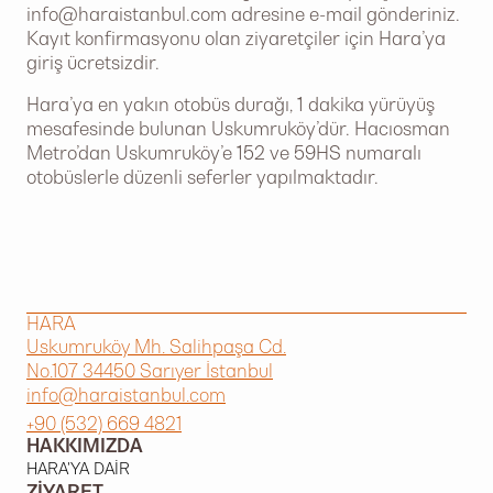
info@haraistanbul.com
adresine e-mail gönderiniz.
Kayıt konfirmasyonu olan ziyaretçiler için Hara’ya
giriş ücretsizdir.
Hara’ya en yakın otobüs durağı, 1 dakika yürüyüş
mesafesinde bulunan Uskumruköy’dür. Hacıosman
Metro’dan Uskumruköy’e 152 ve 59HS numaralı
otobüslerle düzenli seferler yapılmaktadır.
HARA
Uskumruköy Mh. Salihpaşa Cd.
No.107 34450 Sarıyer İstanbul
info@haraistanbul.com
+90 (532) 669 4821
HAKKIMIZDA
HARA'YA DAIR
ZIYARET