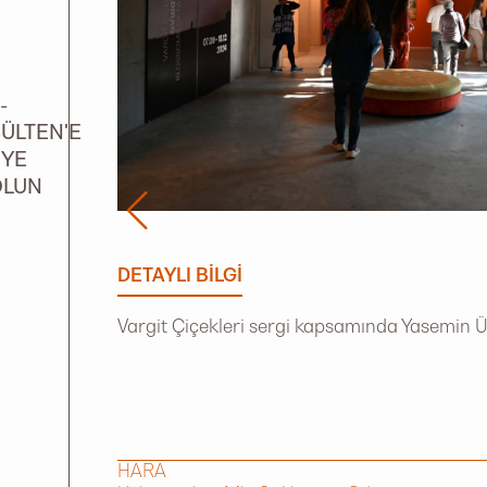
-
ÜLTEN'E
ÜYE
OLUN
DETAYLI BILGI
Vargit Çiçekleri sergi kapsamında Yasemin Ül
HARA