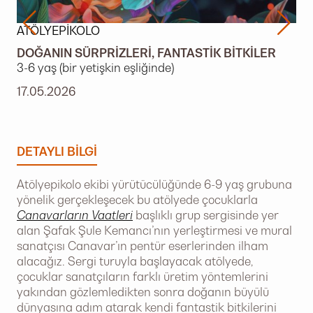
ATÖLYEPIKOLO
DOĞANIN SÜRPRIZLERI, FANTASTIK BITKILER
3-6 yaş (bir yetişkin eşliğinde)
17.05.2026
DETAYLI BILGI
Atölyepikolo ekibi yürütücülüğünde 6-9 yaş grubuna
yönelik gerçekleşecek bu atölyede çocuklarla
Canavarların Vaatleri
başlıklı grup sergisinde yer
alan Şafak Şule Kemancı’nın yerleştirmesi ve mural
sanatçısı Canavar’ın pentür eserlerinden ilham
alacağız. Sergi turuyla başlayacak atölyede,
çocuklar sanatçıların farklı üretim yöntemlerini
yakından gözlemledikten sonra doğanın büyülü
dünyasına adım atarak kendi fantastik bitkilerini