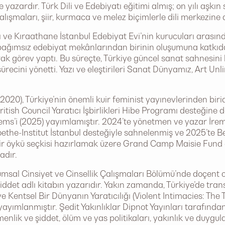
e yazardır. Türk Dili ve Edebiyatı eğitimi almış; on yılı aşkın
lışmaları, şiir, kurmaca ve melez biçimlerle dili merkezine 
ı ve Kıraathane İstanbul Edebiyat Evi’nin kurucuları arasın
 ilk bağımsız edebiyat mekânlarından birinin oluşumuna katkı
ak görev yaptı. Bu süreçte, Türkiye güncel sanat sahnesini h
ürecini yönetti. Yazı ve eleştirileri Sanat Dünyamız, Art Unl
20), Türkiye’nin önemli kuir feminist yayınevlerinden biridi
ritish Council Yaratıcı İşbirlikleri Hibe Programı desteğine
ems’i (2025) yayımlamıştır. 2024’te yönetmen ve yazar İrem A
oethe-Institut İstanbul desteğiyle sahnelenmiş ve 2025’te B
bir öykü seçkisi hazırlamak üzere Grand Camp Maisie Fund d
adır.
lumsal Cinsiyet ve Cinsellik Çalışmaları Bölümü’nde doçent
 Şiddet adlı kitabın yazarıdır. Yakın zamanda, Türkiye’de tr
 ve Kentsel Bir Dünyanın Yaratıcılığı (Violent Intimacies: 
yayımlanmıştır. Şedit Yakınlıklar Dipnot Yayınları tarafında
nlik ve şiddet, ölüm ve yas politikaları, yakınlık ve duygular