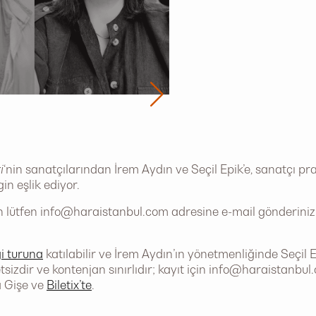
i
‘nin sanatçılarından İrem Aydın ve Seçil Epik’e, sanatçı prat
in eşlik ediyor.
in lütfen
info@haraistanbul.com
adresine e-mail gönderiniz.
gi turuna
katılabilir ve İrem Aydın’ın yönetmenliğinde Seçil 
sizdir ve kontenjan sınırlıdır; kayıt için
info@haraistanbul
ra Gişe ve
Biletix’te
.