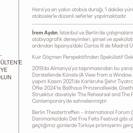
Hara’ya en yakın otobüs durağı, 1 dakika 
otobüslerle düzenli seferler yapılmaktadır.
İrem Aydın
, İstanbul ve Berlin’de çalışmalar
otobiyografik deneyimleri, şiirsel ve spekülat
ardından İspanya’daki Carlos III de Madrid Ü
-
Kuir Göçmen Perspektifinden Spekülatif Gele
ÜLTEN'E
2019’da Almanya’ya taşınmasından bu yana pr
ÜYE
Darstellende Künste (A View from a Window, C
OLUN
yapım Kasım 2021’de Karlsruhe Şehir Tiyatro
Öfke 2024’te Ballhaus Prinzenallee’de, Goethe
Struektur davetiyle ‘The Rehearsal and The 
Contemporary’de sahnelenmiştir.
Berlin Theatertreffen – International Forum
Danimarka’daki Det Frie Felts Festival gibi u
geçtiğimiz günlerde Türkiye prömiyerini gerçe