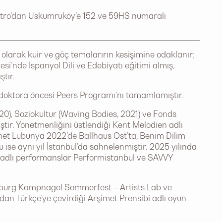
etro’dan Uskumruköy’e 152 ve 59HS numaralı
ı olarak kuir ve göç temalarırın kesişimine odaklanır;
esi’nde İspanyol Dili ve Edebiyatı eğitimi almış,
tır.
 doktora öncesi Peers Programı’nı tamamlamıştır.
0), Soziokultur (Waving Bodies, 2021) ve Fonds
ir. Yönetmenliğini üstlendiği Kent Melodien adlı
net Lubunya 2022’de Ballhaus Ost’ta, Benim Dilim
 ise aynı yıl İstanbul’da sahnelenmiştir. 2025 yılında
d adlı performanslar Performistanbul ve SAVVY
Hamburg Kampnagel Sommerfest – Artists Lab ve
’dan Türkçe’ye çevirdiği Arşimet Prensibi adlı oyun