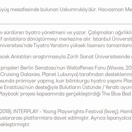
yürüyüş mesafesinde bulunan Uskumruköy’dür. Hacıosman M
ını sürdüren tiyatro yönetmeni ve yazar. Çalışmaları ağırlıkl
if anlatılara dönüştürmeyi merkezine alır. İstanbul Üniversit
niversitesi’nde Tiyatro Yaratımı yüksek lisansını tamamlamış
cek Anlatıları araştırmasıyla Zürih Sanat Üniversitesinde
ojeleri Berlin Senatosu’nun Weltoffenes Fonu (Waves, 202
ruising Galaxies, Planet Lubunya) tarafından desteklenmişt
sunda prömiyer yapmış, kuir bilimkurgu tiyatro yapımı Pla
 Enstitüsü’nün desteğiyle Bulutların Üstünde / Yeraltı oyunu
Playbook’ projesi kapsamında gerçekleştirdiği The Blue Be
 (2018), INTERPLAY – Young Playwrights Festival (İsveç), 
luslararası platformlara davet edilmiştir. Ayrıca İspanyolca
kleştirmiştir.