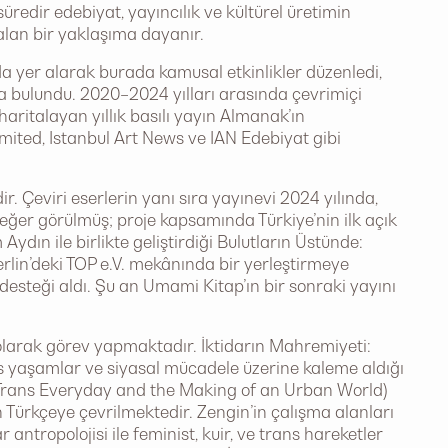
 süredir edebiyat, yayıncılık ve kültürel üretimin
alan bir yaklaşıma dayanır.
da yer alarak burada kamusal etkinlikler düzenledi,
da bulundu. 2020–2024 yılları arasında çevrimiçi
aritalayan yıllık basılı yayın Almanak’ın
imited, Istanbul Art News ve IAN Edebiyat gibi
r. Çeviri eserlerin yanı sıra yayınevi 2024 yılında,
 değer görülmüş; proje kapsamında Türkiye’nin ilk açık
ydın ile birlikte geliştirdiği Bulutların Üstünde:
erlin’deki TOP e.V. mekânında bir yerleştirmeye
esteği aldı. Şu an Umami Kitap’ın bir sonraki yayını
 olarak görev yapmaktadır. İktidarın Mahremiyeti:
ans yaşamlar ve siyasal mücadele üzerine kaleme aldığı
The Trans Everyday and the Making of an Urban World)
n Türkçeye çevrilmektedir. Zengin’in çalışma alanları
 antropolojisi ile feminist, kuir, ve trans hareketler