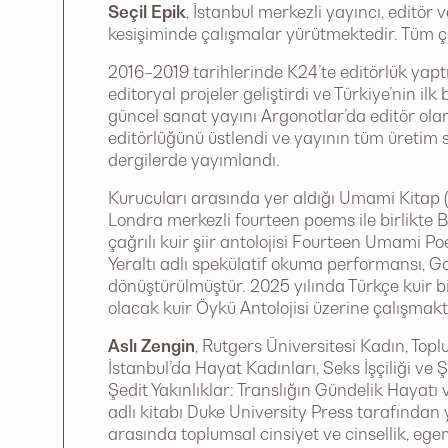
Seçil Epik
, İstanbul merkezli yayıncı, editör v
kesişiminde çalışmalar yürütmektedir. Tüm ça
2016–2019 tarihlerinde K24’te editörlük yapt
editoryal projeler geliştirdi ve Türkiye’nin
güncel sanat yayını Argonotlar’da editör olar
editörlüğünü üstlendi ve yayının tüm üretim s
dergilerde yayımlandı.
Kurucuları arasında yer aldığı Umami Kitap (20
Londra merkezli fourteen poems ile birlikte B
çağrılı kuir şiir antolojisi Fourteen Umami Po
Yeraltı adlı spekülatif okuma performansı, G
dönüştürülmüştür. 2025 yılında Türkçe kuir 
olacak kuir Öykü Antolojisi üzerine çalışmakt
Aslı Zengin
, Rutgers Üniversitesi Kadın, Top
İstanbul’da Hayat Kadınları, Seks İşçiliği ve
Şedit Yakınlıklar: Translığın Gündelik Hayatı
adlı kitabı Duke University Press tarafından 
arasında toplumsal cinsiyet ve cinsellik, egeme