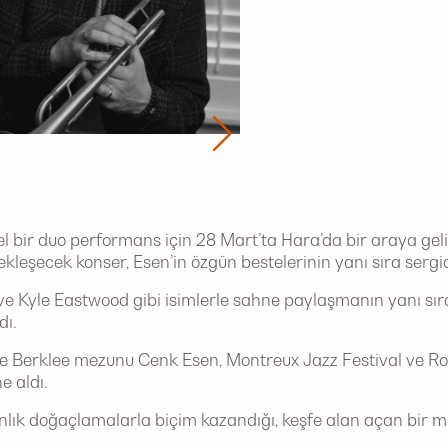
 bir duo performans için 28 Mart’ta Hara’da bir araya geli
leşecek konser, Esen’in özgün bestelerinin yanı sıra serg
e Kyle Eastwood gibi isimlerle sahne paylaşmanın yanı sıra
dı.
ve Berklee mezunu Cenk Esen, Montreux Jazz Festival ve Ro
e aldı.
anlık doğaçlamalarla biçim kazandığı, keşfe alan açan bir 