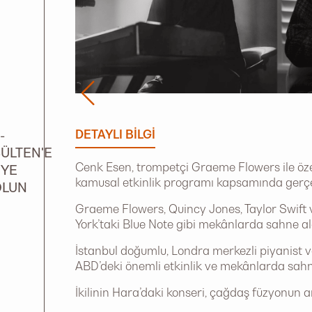
DETAYLI BILGI
-
ÜLTEN'E
Cenk Esen, trompetçi Graeme Flowers ile özel
ÜYE
kamusal etkinlik programı kapsamında gerçek
OLUN
Graeme Flowers, Quincy Jones, Taylor Swift v
York’taki Blue Note gibi mekânlarda sahne al
İstanbul doğumlu, Londra merkezli piyanist 
ABD’deki önemli etkinlik ve mekânlarda sahn
İkilinin Hara’daki konseri, çağdaş füzyonun 