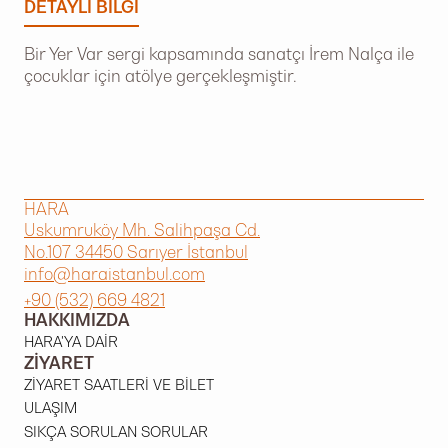
DETAYLI BILGI
Bir Yer Var sergi kapsamında sanatçı İrem Nalça ile
çocuklar için atölye gerçekleşmiştir.
HARA
Uskumruköy Mh. Salihpaşa Cd.
No.107 34450 Sarıyer İstanbul
info@haraistanbul.com
+90 (532) 669 4821
HAKKIMIZDA
HARA'YA DAIR
ZIYARET
ZIYARET SAATLERI VE BILET
ULAŞIM
SIKÇA SORULAN SORULAR