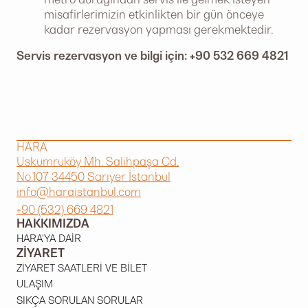
misafirlerimizin etkinlikten bir gün önceye
kadar rezervasyon yapması gerekmektedir.
Servis rezervasyon ve bilgi için: +90 532 669 4821
HARA
Uskumruköy Mh. Salihpaşa Cd.
No.107 34450 Sarıyer İstanbul
info@haraistanbul.com
+90 (532) 669 4821
HAKKIMIZDA
HARA'YA DAIR
ZIYARET
ZIYARET SAATLERI VE BILET
ULAŞIM
SIKÇA SORULAN SORULAR