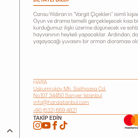
Cansu Yıldıran’ın “Vargit Çiçekleri” isimli ki
Oyun ve drama temelli gerçekleşecek kısa bi
kurduğumuz ilişki üzerine düşünecek ve sohbe
hayvanının heykeli yapacaklar. Ardından, d
yaşayacağı yuvasını bir orman dioraması ol
HARA
Uskumruköy Mh. Salihpaşa Cd.
No.107 34450 Sarıyer İstanbul
info@haraistanbul.com
+90 (532) 669 4821
TAKIP EDIN