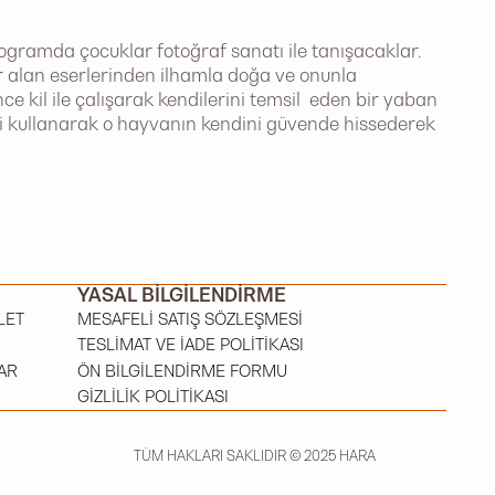
programda çocuklar fotoğraf sanatı ile tanışacaklar.
r alan eserlerinden ilhamla doğa ve onunla
e kil ile çalışarak kendilerini temsil eden bir yaban
i kullanarak o hayvanın kendini güvende hissederek
YASAL BILGILENDIRME
LET
MESAFELI SATIŞ SÖZLEŞMESI
TESLIMAT VE İADE POLITIKASI
AR
ÖN BILGILENDIRME FORMU
GIZLILIK POLITIKASI
TÜM HAKLARI SAKLIDIR © 2025 HARA