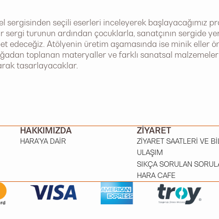
şisel sergisinden seçili eserleri inceleyerek başlayacağımız 
r sergi turunun ardından çocuklarla, sanatçının sergide ye
t edeceğiz. Atölyenin üretim aşamasında ise minik eller önc
oğadan toplanan materyaller ve farklı sanatsal malzemeler
arak tasarlayacaklar.
HAKKIMIZDA
ZIYARET
HARA'YA DAIR
ZIYARET SAATLERI VE BI
ULAŞIM
SIKÇA SORULAN SORUL
HARA CAFE