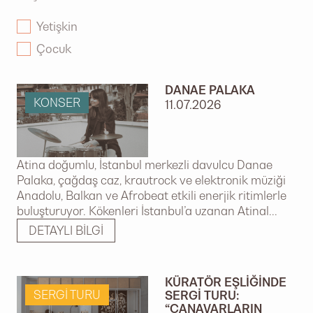
Yetişkin
YAŞ GRUBU
Çocuk
DANAE PALAKA
KONSER
11.07.2026
Atina doğumlu, İstanbul merkezli davulcu Danae
Palaka, çağdaş caz, krautrock ve elektronik müziği
Anadolu, Balkan ve Afrobeat etkili enerjik ritimlerle
buluşturuyor. Kökenleri İstanbul’a uzanan Atinal...
DETAYLI BILGI
KÜRATÖR EŞLIĞINDE
SERGI TURU
SERGI TURU:
“CANAVARLARIN