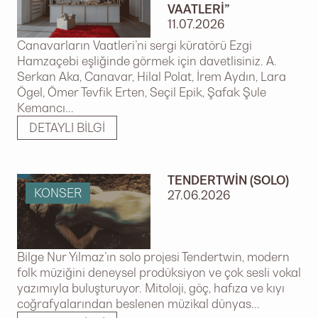
VAATLERI”
11.07.2026
Canavarların Vaatleri’ni sergi küratörü Ezgi
Hamzaçebi eşliğinde görmek için davetlisiniz. A.
Serkan Aka, Canavar, Hilal Polat, İrem Aydın, Lara
Ögel, Ömer Tevfik Erten, Seçil Epik, Şafak Şule
Kemancı...
DETAYLI BILGI
TENDERTWIN (SOLO)
KONSER
27.06.2026
Bilge Nur Yılmaz’ın solo projesi Tendertwin, modern
folk müziğini deneysel prodüksiyon ve çok sesli vokal
yazımıyla buluşturuyor. Mitoloji, göç, hafıza ve kıyı
coğrafyalarından beslenen müzikal dünyas...