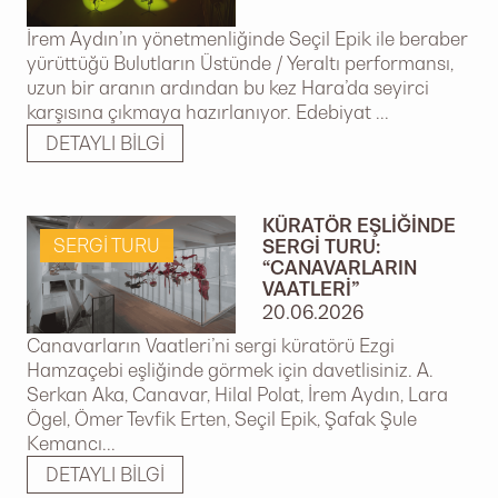
İrem Aydın’ın yönetmenliğinde Seçil Epik ile beraber
yürüttüğü Bulutların Üstünde / Yeraltı performansı,
uzun bir aranın ardından bu kez Hara’da seyirci
karşısına çıkmaya hazırlanıyor. Edebiyat ...
DETAYLI BILGI
KÜRATÖR EŞLIĞINDE
SERGI TURU
SERGI TURU:
“CANAVARLARIN
VAATLERI”
20.06.2026
Canavarların Vaatleri’ni sergi küratörü Ezgi
Hamzaçebi eşliğinde görmek için davetlisiniz. A.
Serkan Aka, Canavar, Hilal Polat, İrem Aydın, Lara
Ögel, Ömer Tevfik Erten, Seçil Epik, Şafak Şule
Kemancı...
DETAYLI BILGI