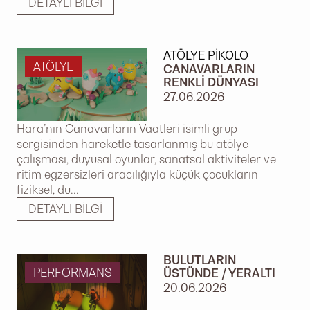
DETAYLI BILGI
ATÖLYE PIKOLO
ATÖLYE
CANAVARLARIN
RENKLI DÜNYASI
27.06.2026
Hara’nın Canavarların Vaatleri isimli grup
sergisinden hareketle tasarlanmış bu atölye
çalışması, duyusal oyunlar, sanatsal aktiviteler ve
ritim egzersizleri aracılığıyla küçük çocukların
fiziksel, du...
DETAYLI BILGI
BULUTLARIN
PERFORMANS
ÜSTÜNDE / YERALTI
20.06.2026