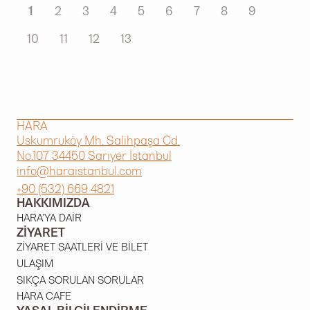
1
2
3
4
5
6
7
8
9
10
11
12
13
HARA
Uskumruköy Mh. Salihpaşa Cd.
No.107 34450 Sarıyer İstanbul
info@haraistanbul.com
+90 (532) 669 4821
HAKKIMIZDA
HARA'YA DAIR
ZIYARET
ZIYARET SAATLERI VE BILET
ULAŞIM
SIKÇA SORULAN SORULAR
HARA CAFE