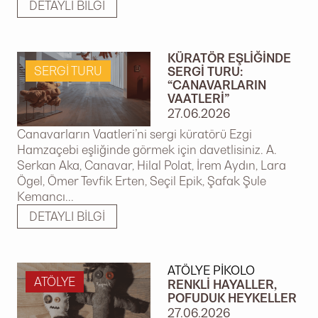
DETAYLI BILGI
KÜRATÖR EŞLIĞINDE
SERGI TURU
SERGI TURU:
“CANAVARLARIN
VAATLERI”
27.06.2026
Canavarların Vaatleri’ni sergi küratörü Ezgi
Hamzaçebi eşliğinde görmek için davetlisiniz. A.
Serkan Aka, Canavar, Hilal Polat, İrem Aydın, Lara
Ögel, Ömer Tevfik Erten, Seçil Epik, Şafak Şule
Kemancı...
DETAYLI BILGI
ATÖLYE PIKOLO
ATÖLYE
RENKLI HAYALLER,
POFUDUK HEYKELLER
27.06.2026