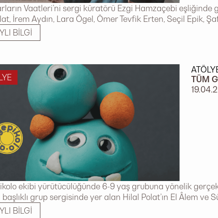
ların Vaatleri’ni sergi küratörü Ezgi Hamzaçebi eşliğinde g
olat, İrem Aydın, Lara Ögel, Ömer Tevfik Erten, Seçil Epik, Ş
YLI BILGI
ATÖLY
LYE
TÜM G
19.04.
ikolo ekibi yürütücülüğünde 6-9 yaş grubuna yönelik gerçe
 başlıklı grup sergisinde yer alan Hilal Polat’ın El Âlem ve Sü
YLI BILGI