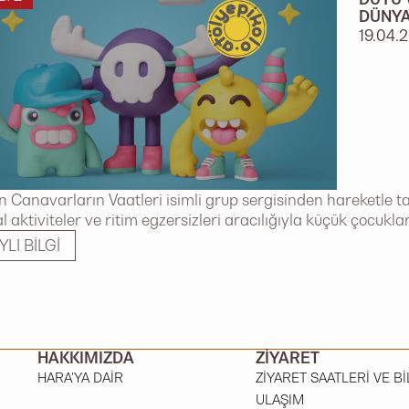
DÜNYA
19.04.
n Canavarların Vaatleri isimli grup sergisinden hareketle t
 aktiviteler ve ritim egzersizleri aracılığıyla küçük çocukların
YLI BILGI
HAKKIMIZDA
ZIYARET
HARA'YA DAIR
ZIYARET SAATLERI VE BI
ULAŞIM