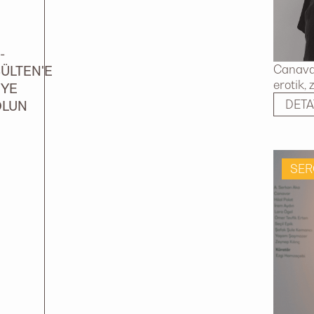
-
Canavar
ÜLTEN'E
erotik,
ÜYE
DETA
OLUN
SER