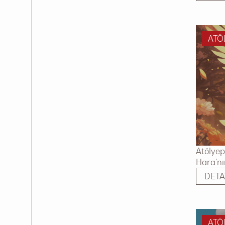
ATÖ
Atölyep
Hara’nı
DETA
ATÖ