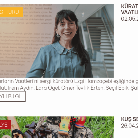
KÜRAT
GI TURU
VAATL
02.05.
ların Vaatleri’ni sergi küratörü Ezgi Hamzaçebi eşliğinde g
olat, İrem Aydın, Lara Ögel, Ömer Tevfik Erten, Seçil Epik, Ş
YLI BILGI
KUŞ S
LYE
26.04.