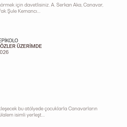
örmek için davetlisiniz. A. Serkan Aka, Canavar,
afak Şule Kemancı...
EPIKOLO
ÖZLER ÜZERIMDE
2026
kleşecek bu atölyede çocuklarla Canavarların
lalem isimli yerleşt...