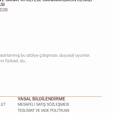
SI
2026
asarlanmış bu atölye çalışması, duyusal oyunlar,
 fiziksel, du...
YASAL BILGILENDIRME
LET
MESAFELI SATIŞ SÖZLEŞMESI
TESLIMAT VE İADE POLITIKASI