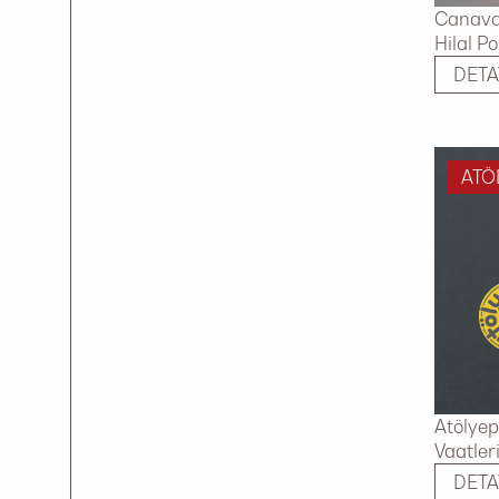
Canavar
Hilal P
DETA
ATÖ
Atölyep
Vaatleri
DETA