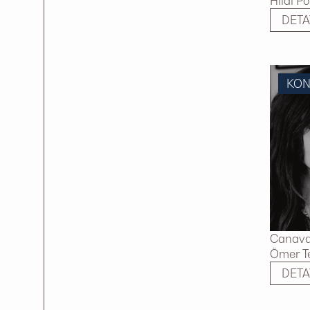
Hilal P
DETA
KO
Canavar
Ömer Te
DETA