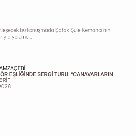
çekleşecek bu konuşmada Şafak Şule Kemancı’nın
rıyla yolumu...
HAMZAÇEBI
ÖR EŞLIĞINDE SERGI TURU: “CANAVARLARIN
ERI”
2026