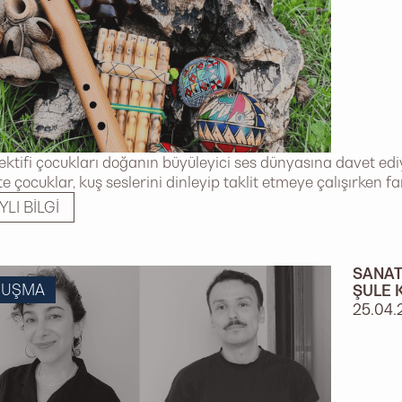
ektifi çocukları doğanın büyüleyici ses dünyasına davet ed
te çocuklar, kuş seslerini dinleyip taklit etmeye çalışırken fa
YLI BILGI
SANAT
NUŞMA
ŞULE 
25.04.