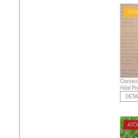
SER
Canavar
Hilal P
DETA
ATÖ