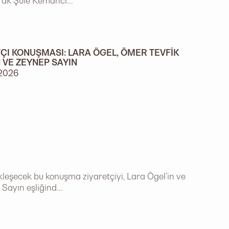
afak Şule Kemancı...
ÇI KONUŞMASI: LARA ÖGEL, ÖMER TEVFIK
 VE ZEYNEP SAYIN
2026
leşecek bu konuşma ziyaretçiyi, Lara Ögel’in ve
Sayın eşliğind...