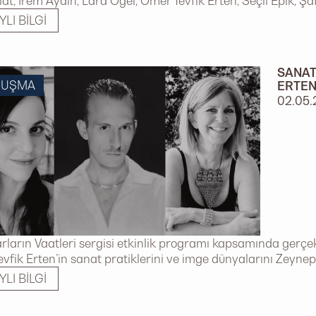
olat, İrem Aydın, Lara Ögel, Ömer Tevfik Erten, Seçil Epik, Ş
YLI BILGI
SANAT
NUŞMA
ERTEN
02.05.
ların Vaatleri sergisi etkinlik programı kapsamında gerçek
vfik Erten’in sanat pratiklerini ve imge dünyalarını Zeynep 
YLI BILGI