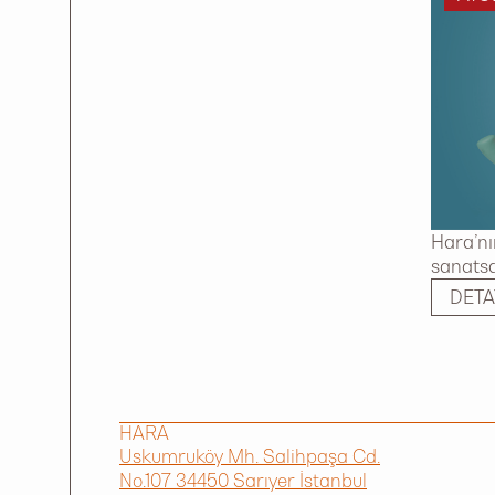
Hara’nı
sanatsal
DETA
HARA
Uskumruköy Mh. Salihpaşa Cd.
No.107 34450 Sarıyer İstanbul