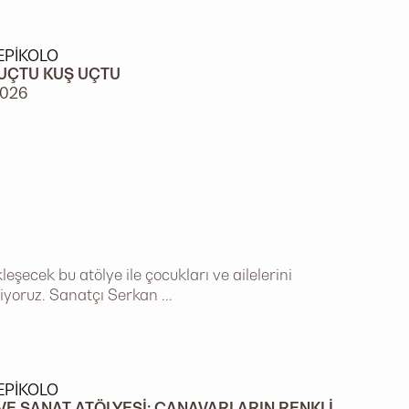
EPIKOLO
UÇTU KUŞ UÇTU
2026
şecek bu atölye ile çocukları ve ailelerini
iyoruz. Sanatçı Serkan ...
EPIKOLO
VE SANAT ATÖLYESI: CANAVARLARIN RENKLI