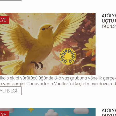
ATÖLY
LYE
UÇTU 
19.04.
ikolo ekibi yürütücülüğünde 3-5 yaş grubuna yönelik gerçekle
n yeni sergisi Canavarların Vaatleri’ni keşfetmeye davet ed
YLI BILGI
ATÖLY
LYE
DUYU 