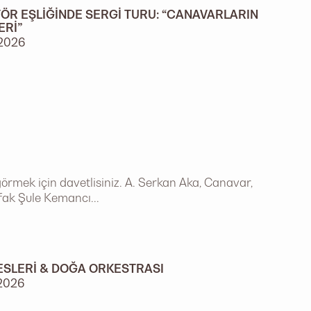
ÖR EŞLIĞINDE SERGI TURU: “CANAVARLARIN
ERI”
2026
örmek için davetlisiniz. A. Serkan Aka, Canavar,
afak Şule Kemancı...
ESLERI & DOĞA ORKESTRASI
2026