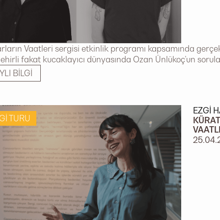
ların Vaatleri sergisi etkinlik programı kapsamında ger
 zehirli fakat kucaklayıcı dünyasında Ozan Ünlükoç’un sorula
YLI BILGI
EZGI 
GI TURU
KÜRAT
VAATL
25.04.