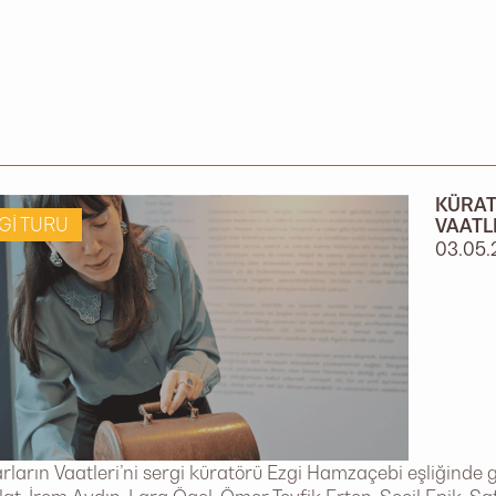
KÜRAT
GI TURU
VAATL
03.05.
ların Vaatleri’ni sergi küratörü Ezgi Hamzaçebi eşliğinde g